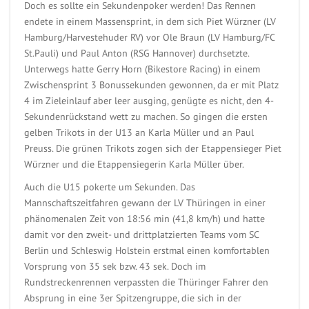
Doch es sollte ein Sekundenpoker werden! Das Rennen
endete in einem Massensprint, in dem sich Piet Würzner (LV
Hamburg/Harvestehuder RV) vor Ole Braun (LV Hamburg/FC
St.Pauli) und Paul Anton (RSG Hannover) durchsetzte.
Unterwegs hatte Gerry Horn (Bikestore Racing) in einem
Zwischensprint 3 Bonussekunden gewonnen, da er mit Platz
4 im Zieleinlauf aber leer ausging, genügte es nicht, den 4-
Sekundenrückstand wett zu machen. So gingen die ersten
gelben Trikots in der U13 an Karla Müller und an Paul
Preuss. Die grünen Trikots zogen sich der Etappensieger Piet
Würzner und die Etappensiegerin Karla Müller über.
Auch die U15 pokerte um Sekunden. Das
Mannschaftszeitfahren gewann der LV Thüringen in einer
phänomenalen Zeit von 18:56 min (41,8 km/h) und hatte
damit vor den zweit- und drittplatzierten Teams vom SC
Berlin und Schleswig Holstein erstmal einen komfortablen
Vorsprung von 35 sek bzw. 43 sek. Doch im
Rundstreckenrennen verpassten die Thüringer Fahrer den
Absprung in eine 3er Spitzengruppe, die sich in der