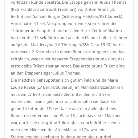
vorletzten Runde absetzte. Die Etappe gewann Julius Thomas
(RSG Frankfurt/Eintracht Frankfurt) vor Anton Arndt (SC
Berlin) und Samuel Burger (Schleswig Holstein/RST Lübeck).
Arndt hatte 33 sek Vorsprung vor dem ersten Fahrer der
Thüringer im Hauptfeld und mit den 4 sek Zeitbonifikation
hatte er die 35 sek Rückstand aus dem Mannschaftszeitfahren
aufgeholt. Max Jerzyna (LV Thüringen/SSV Gera 1990) hatte
unterwegs 2 Sekunden in einem Bonussprint geholt und lag
zeitgleich, wegen der besseren Etappenplatzierung ging das
erste gelbe Trikot aber an Arndt. Das erste grüne Trikot ging
an den Etappensieger Julius Thomas.
Die Mädchen behaupteten sich gut im Feld und da Marie
Louise Raake (LV Berlin/SC Berlin) im Mannschaftszeitfahren
mit dem LV Berlin die beste Zeit unter den nicht-rein
männlichen Teams gefahren war, übernahm sie das erste
gelbe Trikot in der U15w. Da sie auch im Zieleinlauf des
Rundstreckenrennens auf Platz 15 auch das erste Mädchen
war, durfte sie das grüne Trikot gleich noch drüber ziehen.
Auch den Mädchen der Altersklasse U17w war eine
Startgelegenheit geboten, leider gingen hier nur drei