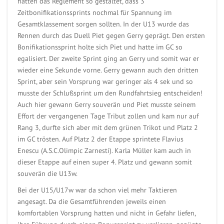
hatten das Reglement so gestaltet, dass 3
Zeitbonifikationssprints nochmal für Spannung im
Gesamtklassement sorgen sollten. In der U13 wurde das
Rennen durch das Duell Piet gegen Gerry geprägt. Den ersten
Bonifikationssprint holte sich Piet und hatte im GC so
egalisiert. Der zweite Sprint ging an Gerry und somit war er
wieder eine Sekunde vorne. Gerry gewann auch den dritten
Sprint, aber sein Vorsprung war geringer als 4 sek und so
musste der Schlußsprint um den Rundfahrtsieg entscheiden!
Auch hier gewann Gerry souverän und Piet musste seinem
Effort der vergangenen Tage Tribut zollen und kam nur auf
Rang 3, durfte sich aber mit dem grünen Trikot und Platz 2
im GC trösten. Auf Platz 2 der Etappe sprintete Flavius
Enescu (A.S.C.Olimpic Zarnesti). Karla Müller kam auch in
dieser Etappe auf einen super 4. Platz und gewann somit
souverän die U13w.
Bei der U15/U17w war da schon viel mehr Taktieren
angesagt. Da die Gesamtführenden jeweils einen
komfortablen Vorsprung hatten und nicht in Gefahr liefen,