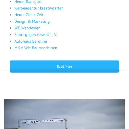
Heuer Radsport
werbeagentur kreativgarten
Heuer Ziel + Zeit
Design & Marketing
WE Webdesign
Sport gegen Gewalt e. V.
Autohaus Berolina
M&V Veit Baumaschinen
Read More