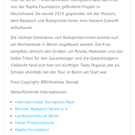
von der Rapha-Foundation geförderte Projekt in
Deutschland. Sie wurde 2019 gegründet, mit der Mission,
dem Radsport und Radsportler:innen eine bessere Zukunft
aufzubauen.
Die nächste Generation von Radsportler:innen konnte nun
am Wochenende in Berlin angefeuert werden. Die Kids
kämpften, ähnlich den Großen, um Pokale, Medaillen und das
Gelbe Trikot für den Gesamtsieger und die Gesamtsiegerin.
Vielleicht fand sich hier ein künftiger Tadej Pogacar, der als
Schüler ebenfalls bei der Tour in Berlin am Start war.
Foto-Copyright: BRV/Andreas Stenzel
Weiterführende Informationen:
Internationales Youngsters Race
Berliner Radsport Verein e. V.
Landessportbund Berlin
Heuer Präzisionsteile
Rapha Foundation