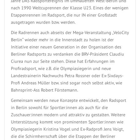
Jahre DAS Radsportereignis im ummauerten West-Berlin und
nach 1990 Weltcuprennen der Klasse U23. Eines der wenigen
Etappenrennen im Radsport, die nur IN einer Großstadt
ausgetragen wurden bzw. werden.
Die Radrennen auch abseits der Mega-Veranstaltung „VeloCity
Berlin“ wieder mehr in die Innenstadt zu holen ist der
Initiative einer neuen Generation in der Organisation des
Berliner Radsports zu verdanken die BRV-Präsident Claudiu
Ciurea nun zur Seite stehen. Diese hat Erfahrungen im
Profiradsport, wie z.B. die Olympiasiegerin und neue
Landestrainerin Nachwuchs Petra Rossner oder Ex-Sixdays-
Profi Andreas Müller bzw. sind sogar noch selbst aktiv, wie
Bahnsprint-Ass Robert Förstemann.
Gemeinsam werden neue Konzepte entwickelt, den Radsport
in Berlin sowohl für Sportler:innen als auch für die
Zuschauer:innen modern und attraktiv zu gestalten. Weitere
Unterstützung kommt von prominenten Sportler:innen wie
Olympiasiegerin Kristina Vogel und Ex-Radprofi Jens Voigt,
die die Schirmherrschaft über die Etappen der Berliner