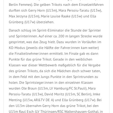
Berlin Femmes). Die gelben Trikots nach dem Einzelzeitfahren
durften sich Gerry Horn (U13m), Mara Persoiu-Taratu (U13w),
Max Jerzyna (U15m), Marie Louise Raake (U15w) und Ella
Grünberg (U17w) überziehen.
Danach schlug im Sprint-Eliminator die Stunde der Sprinter
und Sprinterinnen. Auf einer ca. 200 m langen Strecke wurde
gesprintet, was das Zeug hielt. Dazu wurden in Vorläufen im
KO-Modus (jeweils die Hälfte der Fahrer:innen kam weiter)
die Finalteilnehmer:innen ermittelt. Im Finale gab es dann
Punkte für das grüne Trikot. Gerade in den weiblichen
Klassen war dieser Wettbewerb maßgeblich für die Vergabe
des grünen Trikots, da sich die Mädchen doch schwer taten,
in dem Feld mit den Jungs Punkte in den Sprintrunden zu
holen. Die Sprintsieger:innen in den einzelnen Klassen
wurden Ole Braun (U13m, LV Hamburg/FC St.Pauli), Mara
Persoiu-Taratu (U13w), David Moritz (U15m, SC Berlin), Imke
Menting (U15w, AR&TV DE A) und Ella Grünberg (U17w). Bei
den U13m übernahm Gerry Horn das grüne Trikot, bei den
U15m Raul Esch (LV Thüringen/RSC Waltershausen-Gotha), in