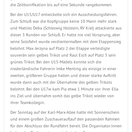
die Zeitbonifikation bis auf eine Sekunde rangekommen.
Bei der U15/U17 entwickelte sich ein Ausscheidungsfahren.
Zum Schluß war die Kopfgruppe keine 10 Mann mehr stark
und Matties Deba (Schleswig Holstein, RV Kiel) attackierte aus
dieser 3 Runden vor Schluß. Er hatte nie viel Vorsprung, aber
seine Solofahrt wurde verdientermaßen mit dem Etappensieg
belohnt. Max Jerzyna auf Platz 2 der Etappe verteidigte
souverän sein gelbes Trikot und Raul Esch auf Platz 3 sein
grünes Trikot. Bei den U15-Mädels konnte sich die
niederländische Fahrerin Imke Menting als einzige in einer
zweiten, größeren Gruppe halten und dieser starke Auftritt
wurde dann auch mit der Übernahme des gelben Trikots
belohnt. Bei den U17w kam Pia etwa 1 Minute vor ihrer Ella
ins Ziel und übernahm somit das gelbe Trikot wieder von
ihrer Teamkollegin.
Der Sonntag auf der Karl-Marx-Allee hatte mit Sonnenschein
und einem großen Zuschauerauflauf den passenden Rahmen
für den Abschluss der Rundfahrt bereit. Die Organisator:innen