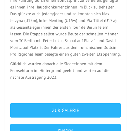
ihre Führung durch einen Bonussprint zu verlieren, genügte
es ihnen, ihre Hauptkonkurrent:innen im Blick zu behalten.
Das glückte auch jedem/jeder und so konnten sich Max
Jerzyna (U15m), Imke Menting (U15w) und Pia Tittel (U17w)
als Gesamtsieger:innen der ersten Tour de Berlin feiern
lassen. Die Etappe selbst wurde Beute der schnellen Männer
vom TC Berlin mit Peter Lukas Schaal auf Platz 1 und David
Moritz auf Platz 3. Der Fahrer aus dem rumänischen Doltcini
Pro Regional Team belegte einen guten zweiten Etappenrang.
Glücklich wurden danach alle Sieger:innen mit dem
Fernsehturm im Hintergrund geehrt und warten auf die
nächste Austragung 2023.
ZUR GALERIE
Read More