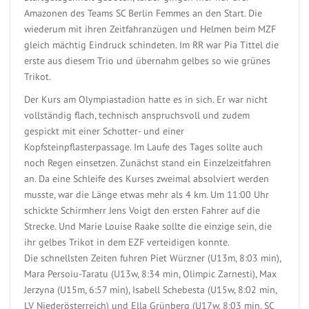
Amazonen des Teams SC Berlin Femmes an den Start. Die
wiederum mit ihren Zeitfahranzügen und Helmen beim MZF
gleich mächtig Eindruck schindeten. Im RR war Pia Tittel die
erste aus diesem Trio und übernahm gelbes so wie grünes
Trikot.
Der Kurs am Olympiastadion hatte es in sich. Er war nicht
vollständig flach, technisch anspruchsvoll und zudem
gespickt mit einer Schotter- und einer
Kopfsteinpflasterpassage. Im Laufe des Tages sollte auch
noch Regen einsetzen. Zunächst stand ein Einzelzeitfahren
an. Da eine Schleife des Kurses zweimal absolviert werden
musste, war die Länge etwas mehr als 4 km. Um 11:00 Uhr
schickte Schirmherr Jens Voigt den ersten Fahrer auf die
Strecke. Und Marie Louise Raake sollte die einzige sein, die
ihr gelbes Trikot in dem EZF verteidigen konnte.
Die schnellsten Zeiten fuhren Piet Würzner (U13m, 8:03 min),
Mara Persoiu-Taratu (U13w, 8:34 min, Olimpic Zarnesti), Max
Jerzyna (U15m, 6:57 min), Isabell Schebesta (U15w, 8:02 min,
LV Niederösterreich) und Ella Grünberg (U17w, 8:03 min, SC