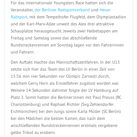
Für das internationale Youngsters Race hatten sich die
Veranstalter,
der Berliner Radsportverband
und
Heuer
Radsport
, mit dem Tempelhofer Flugfeld, dem Olympiastadion
und der Karl-Marx-Allee unweit des Alex drei attraktive
Schauplätze herausgesucht. Jeweils zwei Halbetappen am
Freitag und Samstag sowie das abschließende
Rundstreckenrennen am Sonntag lagen vor den Fahrerinnen
und Fahrern.
Den Auftakt machte das Mannschaftszeitfahren. In der U13
setzte sich hier das Team des LV Berlin in einer Zeit von
15:56 min vier Sekunden vor Olimpic Zarnesti durch,
welchem Gerry Horn als Einzelfahrer zugelost worden war.
Weitere 14 Sekunden dahinter folgte der LV Hamburg auf
Platz 3. Somit hatten die Berliner:innen mit Paul Preuss (RC
Charlottenburg) und Raphael Richter (Svg.Zehlendorfer
Eichhörnchen) bei den Jungs sowie Karla Müller (SC Berlin)
bei den Mädchen die besten Karten, das nach dem
anschließenden Rundstreckenrennen erstmals vergebene
gelbe Trikot zu erobern.