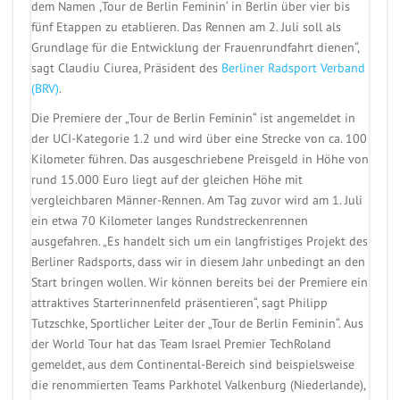
dem Namen ,Tour de Berlin Feminin‘ in Berlin über vier bis
fünf Etappen zu etablieren. Das Rennen am 2. Juli soll als
Grundlage für die Entwicklung der Frauenrundfahrt dienen“,
sagt Claudiu Ciurea, Präsident des
Berliner Radsport Verband
(BRV)
.
Die Premiere der „Tour de Berlin Feminin“ ist angemeldet in
der UCI-Kategorie 1.2 und wird über eine Strecke von ca. 100
Kilometer führen. Das ausgeschriebene Preisgeld in Höhe von
rund 15.000 Euro liegt auf der gleichen Höhe mit
vergleichbaren Männer-Rennen. Am Tag zuvor wird am 1. Juli
ein etwa 70 Kilometer langes Rundstreckenrennen
ausgefahren. „Es handelt sich um ein langfristiges Projekt des
Berliner Radsports, dass wir in diesem Jahr unbedingt an den
Start bringen wollen. Wir können bereits bei der Premiere ein
attraktives Starterinnenfeld präsentieren“, sagt Philipp
Tutzschke, Sportlicher Leiter der „Tour de Berlin Feminin“. Aus
der World Tour hat das Team Israel Premier TechRoland
gemeldet, aus dem Continental-Bereich sind beispielsweise
die renommierten Teams Parkhotel Valkenburg (Niederlande),