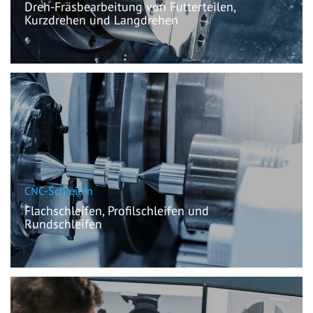
Dreh-Fräsbearbeitung von Futterteilen,
Kurzdrehen und Langdrehen
Maße Futterteile: Ømax= 250mm
Maße Stangenbearbeitung von ØSD=3 bis 80mm
mit Y-Achsen und bis zu 24 angetriebenen Werkzeugen
CNC-Schleifen
Flachschleifen, Profilschleifen und
Rundschleifen
Wir schleifen die hergestellten Dreh- und Frästeile
nach der Wärmebehandlung