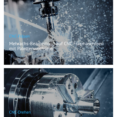
CNC-Fräsen
Mehrachs-Bearbeitung auf CNC Fräsmaschinen
mit Palettenwechseler
Maße: x=bis 800m y=bis 500mm z=bis 250mm
bis zu 250 Werkzeugen in der Maschine
CNC-Drehen